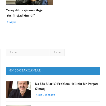
Yasaq dilin rejissoru Əsgər
Yusifinejad kim idi?
Ətəkyazı
ƏN ÇOX BAXILANLAR
Nə Edə Bilərik? Problem Həllinin Bir Parçası
Olmaq
Allan G Johnson