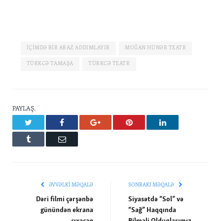
İÇIMDƏ BIR ARAZ ADDIMLAYIR
MUĞAN HÜNƏR TEATR
TÜRKCƏ TAMAŞA
TÜRKCƏ TEATR
PAYLAŞ.
Twitter
Facebook
Google+
Pinterest
LinkedIn
Tumblr
Email
ƏVVƏLKI MƏQALƏ
SONRAKI MƏQALƏ
Dəri filmi çərşənbə
Siyasətdə “Sol” və
günündən ekrana
“Sağ” Haqqında