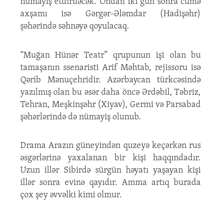
nümayiş etdiriləcək. Ondan iki gün sonra cümə
axşamı isə Gərgər-Ələmdar (Hadişəhr)
şəhərində səhnəyə qoyulacaq.
“Muğan Hünər Teatr” qrupunun işi olan bu
tamaşanın ssenaristi Arif Məhtab, rejissoru isə
Qərib Mənuçehridir. Azərbaycan türkcəsində
yazılmış olan bu əsər daha öncə Ərdəbil, Təbriz,
Tehran, Meşkinşəhr (Xiyav), Germi və Parsabad
şəhərlərində də nümayiş olunub.
Drama Arazın güneyindən quzeyə keçərkən rus
əsgərlərinə yaxalanan bir kişi haqqındadır.
Uzun illər Sibirdə sürgün həyatı yaşayan kişi
illər sonra evinə qayıdır. Amma artıq burada
çox şey əvvəlki kimi olmur.