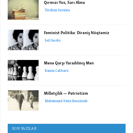
Qırmızı Yox, Sarı Alma
İbrahım Savalan
Feminist Politika: Dirəniş Nöqtəmiz
bell hooks
Mənə Qarşı Yaradılmış Mən
Ramin Cabbarlı
Millətçilik — Patriotizm
Məhəmməd Əmin Rəsulzadə
SON YAZILAR