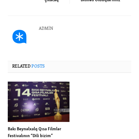
çıxacaq
Bilməli Olduqlarımız
ADMIN
RELATED
POSTS
Bakı Beynəlxalq Qısa Filmlər
Festivalının “Dili bizim”