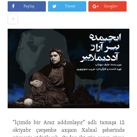
Paylaş
Tweet
Google+
+
“İçimdə bir Araz addımlayır” adlı tamaşa 12
oktyabr çərşənbə axşam Xalxal şəhərində