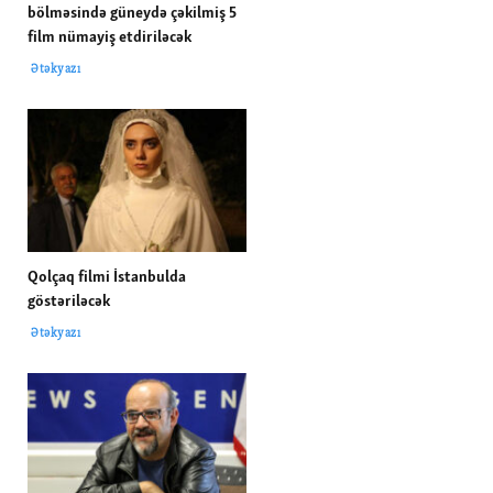
bölməsində güneydə çəkilmiş 5
film nümayiş etdiriləcək
Ətəkyazı
Qolçaq filmi İstanbulda
göstəriləcək
Ətəkyazı