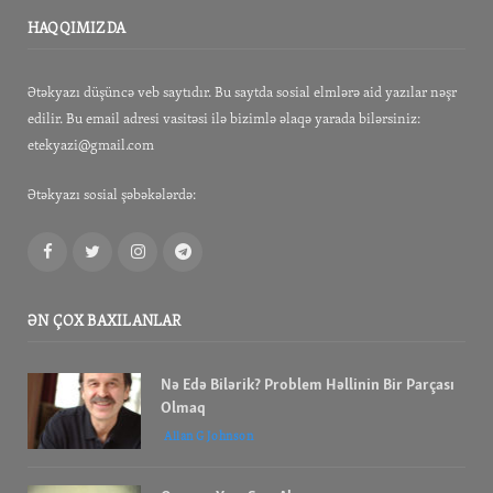
HAQQIMIZDA
Ətəkyazı düşüncə veb saytıdır. Bu saytda sosial elmlərə aid yazılar nəşr
edilir. Bu email adresi vasitəsi ilə bizimlə əlaqə yarada bilərsiniz:
etekyazi@gmail.com
Ətəkyazı sosial şəbəkələrdə:
Facebook
Twitter
Instagram
Telegram
ƏN ÇOX BAXILANLAR
Nə Edə Bilərik? Problem Həllinin Bir Parçası
Olmaq
Allan G Johnson