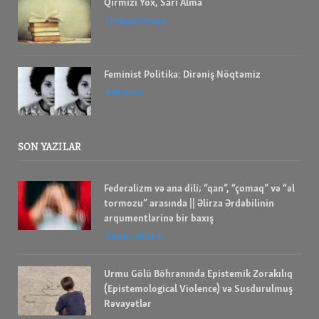
Qırmızı Yox, Sarı Alma
İbrahım Savalan
Feminist Politika: Dirəniş Nöqtəmiz
bell hooks
SON YAZILAR
Federalizm və ana dili; “qan”, “çomaq” və “əl
tormozu” arasında || Əlirza Ərdəbilinin
arqumentlərinə bir baxış
Ramin Cabbarlı
Urmu Gölü Böhranında Epistemik Zorakılıq
(Epistemological Violence) və Susdurulmuş
Rəvayətlər