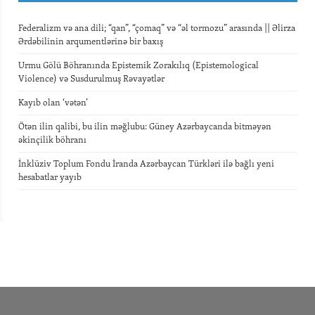
Federalizm və ana dili; “qan”, “çomaq” və “əl tormozu” arasında || Əlirza
Ərdəbilinin arqumentlərinə bir baxış
Urmu Gölü Böhranında Epistemik Zorakılıq (Epistemological
Violence) və Susdurulmuş Rəvayətlər
Kayıb olan ‘vətən’
Ötən ilin qalibi, bu ilin məğlubu: Güney Azərbaycanda bitməyən
əkinçilik böhranı
İnklüziv Toplum Fondu İranda Azərbaycan Türkləri ilə bağlı yeni
hesabatlar yayıb