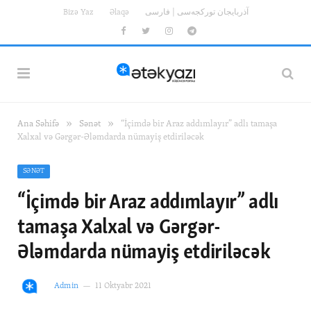
Bizə Yaz
Əlaqə
آذربایجان تورکجه‌سی | فارسی
Facebook
Twitter
Instagram
Telegram
»
»
Ana Səhifə
Sənət
“İçimdə bir Araz addımlayır” adlı tamaşa
Xalxal və Gərgər-Ələmdarda nümayiş etdiriləcək
SƏNƏT
“İçimdə bir Araz addımlayır” adlı
tamaşa Xalxal və Gərgər-
Ələmdarda nümayiş etdiriləcək
Admin
11 Oktyabr 2021