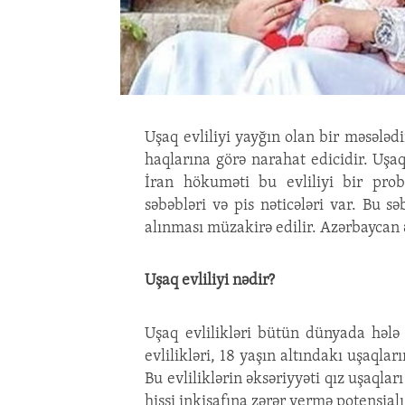
Uşaq evliliyi yayğın olan bir məsələd
haqlarına görə narahat edicidir. Uşaq
İran hökuməti bu evliliyi bir pro
səbəbləri və pis nəticələri var. Bu 
alınması müzakirə edilir. Azərbaycan əy
Uşaq evliliyi nədir?
Uşaq evlilikləri bütün dünyada hələ
evlilikləri, 18 yaşın altındakı uşaqlar
Bu evliliklərin əksəriyyəti qız uşaqlar
hissi inkişafına zərər vermə potensial