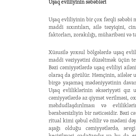
Uşaq evliliyinin səbəbləri
Uşaq evliliyinin bir çox fərqli səbəbi
maddi sıxıntıları, ailə təzyiqini, c
faktorları, zorakılığı, müharibəni və
Xüsusilə yoxsul bölgələrdə uşaq evlili
maddi vəziyyətini düzəltmək üçün te
Bəzi cəmiyyətlərdə uşaq evliliyi ailə
olaraq da görülür. Həmçinin, ailələr u
birgə yaşamaq mədəniyyətinin davam 
Uşaq evliliklərinin əksəriyyəti qız 
cəmiyyətlərdə az qiymət verilməsi, 
məhdudlaşdırılması və evliliklə
bərabərsizliyin bir nəticəsidir. Bəzi 
ritual kimi qəbul edilir və mədəni dəy
aşağı olduğu cəmiyyətlərdə, sevgi