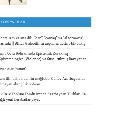
SON YAZILAR
ederalizm və ana dili; “qan”, “çomaq” və “əl tormozu”
rasında || Əlirza Ərdəbilinin arqumentlərinə bir baxış
rmu Gölü Böhranında Epistemik Zorakılıq
Epistemological Violence) və Susdurulmuş Rəvayətlər
ayıb olan ‘vətən’
tən ilin qalibi, bu ilin məğlubu: Güney Azərbaycanda
itməyən əkinçilik böhranı
nklüziv Toplum Fondu İranda Azərbaycan Türkləri ilə
ağlı yeni hesabatlar yayıb