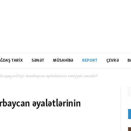
ĞDAŞ TARIX
SƏNƏT
MÜSAHIBƏ
REPORT
ÇEVRƏ
B
da uşaq evliliyi: Azərbaycan əyalətlərinin vəziyyəti necədir?
ərbaycan əyalətlərinin