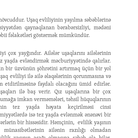
 mövcuddur. Uşaq evliliyinin yayılma səbəblərinə
insiyyətdən qaynaqlanan bərabərsizliyi, mədəni
 təbii fəlakətləri göstərmək mümkündür.
yi çox yayğındır. Ailələr uşaqlarını ailələrinin
z yaşda evləndirmək məcburiyyətində qalırlar.
nin bir üzvünün şöhrətini artırmaq üçün bir yol
şaq evliliyi ilə ailə əlaqələrinin qorunmasına və
etdirilməsinə faydalı olacağını ümid edirlər.
uşaqları ilə baş verir. Qız uşaqlarına bir çox
oxumağa imkan verməmələri, təhsil hüquqlarının
rinin tez yaşda həyata keçirilməsi cinsi
cəmiyyətlərdə isə tez yaşda evlənmək ənənəvi bir
ərlərin bir hissəsidir. Həmçinin, evlilik yaşının
 münasibətlərinin ailənin razılığı olmadan