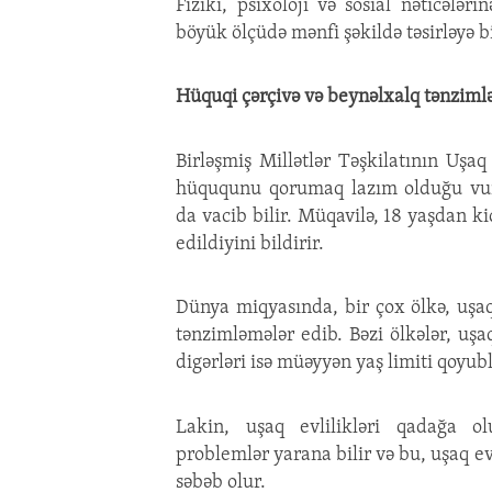
Fiziki, psixoloji və sosial nəticələri
böyük ölçüdə mənfi şəkildə təsirləyə bi
Hüquqi çərçivə və beynəlxalq tənziml
Birləşmiş Millətlər Təşkilatının Uşa
hüququnu qorumaq lazım olduğu vur
da vacib bilir. Müqavilə, 18 yaşdan 
edildiyini bildirir.
Dünya miqyasında, bir çox ölkə, uşa
tənzimləmələr edib. Bəzi ölkələr, u
digərləri isə müəyyən yaş limiti qoyubl
Lakin, uşaq evlilikləri qadağa o
problemlər yarana bilir və bu, uşaq e
səbəb olur.