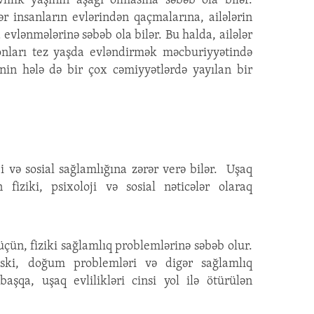
ilik yaşının aşağı olmasına səbəb ola bilər.
ər insanların evlərindən qaçmalarına, ailələrin
 evlənmələrinə səbəb ola bilər. Bu halda, ailələr
nları tez yaşda evləndirmək məcburiyyətində
rinin hələ də bir çox cəmiyyətlərdə yayılan bir
oji və sosial sağlamlığına zərər verə bilər. Uşaq
n fiziki, psixoloji və sosial nəticələr olaraq
 üçün, fiziki sağlamlıq problemlərinə səbəb olur.
ski, doğum problemləri və digər sağlamlıq
başqa, uşaq evlilikləri cinsi yol ilə ötürülən