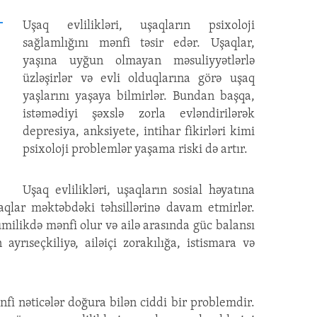
Uşaq evlilikləri, uşaqların psixoloji
sağlamlığını mənfi təsir edər. Uşaqlar,
yaşına uyğun olmayan məsuliyyətlərlə
üzləşirlər və evli olduqlarına görə uşaq
yaşlarını yaşaya bilmirlər. Bundan başqa,
istəmədiyi şəxslə zorla evləndirilərək
depresiya, anksiyete, intihar fikirləri kimi
psixoloji problemlər yaşama riski də artır.
Uşaq evlilikləri, uşaqların sosial həyatına
şaqlar məktəbdəki təhsillərinə davam etmirlər.
milikdə mənfi olur və ailə arasında güc balansı
 ayrıseçkiliyə, ailəiçi zorakılığa, istismara və
nfi nəticələr doğura bilən ciddi bir problemdir.