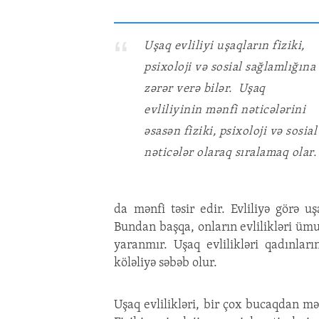
Uşaq evliliyi uşaqların fiziki,
psixoloji və sosial sağlamlığına
zərər verə bilər. Uşaq
evliliyinin mənfi nəticələrini
əsasən fiziki, psixoloji və sosial
nəticələr olaraq sıralamaq olar.
da mənfi təsir edir. Evliliyə görə u
Bundan başqa, onların evlilikləri ümu
yaranmır. Uşaq evlilikləri qadınların
köləliyə səbəb olur.
Uşaq evlilikləri, bir çox bucaqdan mə