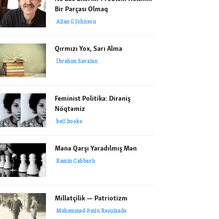
Bir Parçası Olmaq
Allan G Johnson
Qırmızı Yox, Sarı Alma
İbrahım Savalan
Feminist Politika: Dirəniş
Nöqtəmiz
bell hooks
Mənə Qarşı Yaradılmış Mən
Ramin Cabbarlı
Millətçilik — Patriotizm
Məhəmməd Əmin Rəsulzadə