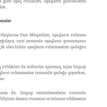
nə görə uşaq evlilikləri, uşaqların gələcəklərini
lər.
əmələr
q Haqlarına Dair Müqaviləsi, uşaqların evlənmə
ğulayır, eyni zamanda uşaqların qorunmasını
kiçik olan bütün uşaqların evlənməsinin qadağan
q evlilikləri ilə mübarizə aparmaq üçün hüquqi
şaqların evlənməsinə tamamilə qadağa qoyarkən,
ar.
lunsa da, hüquqi tənzimləmələrin icrasında
vliliyinin davam etməsinə və istismar edilməsinə