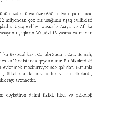
günümüzdə dünya üzrə 650 milyon qadın uşaq
 12 milyondan çox qız uşağının uşaq evlilikləri
aqdadır. Uşaq evliliyi xüsusilə Asiya və Afrika
 yaşayan uşaqların 30 faizi 18 yaşına çatmadan
Afrika Respublikası, Cənubi Sudan, Çad, Somali,
eş və Hindistanda qeydə alınır. Bu ölkələrdəki
da evlənmək məcburiyyətində qalırlar. Bununla
etmiş ölkələrdə də mövcuddur və bu ölkələrdə,
ilik sayı artmaqdır.
ını dəyişdirən daimi fiziki, hissi və psixoloji