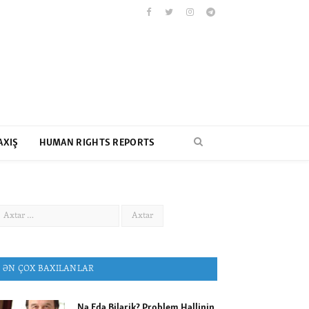
Facebook
Twitter
Instagram
Telegram
AXIŞ
HUMAN RIGHTS REPORTS
ƏN ÇOX BAXILANLAR
Nə Edə Bilərik? Problem Həllinin