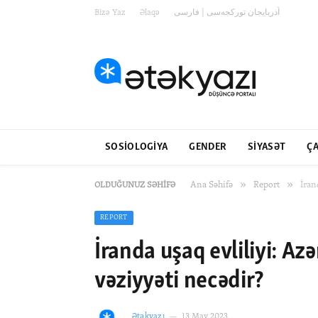
Bizə Yaz
Əlaqə
آذربایجان تورکجه‌سی | فارسی
SOSIOLOGIYA
GENDER
SIYASƏT
ÇA
»
»
Ana Səhifə
Report
İran
OLDUĞUNUZ SƏHIFƏ
REPORT
İranda uşaq evliliyi: Az
vəziyyəti necədir?
Ətəkyazı
13 May 2023