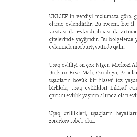
UNICEF-in verdiyi məlumata görə, 
olaraq evləndirilir. Bu rəqəm, hər il
vasitəsi ilə evləndirilməsi ilə artm
qitələrində yayğındır. Bu bölgələrdə
evlənmək məcburiyyətində qalır.
Uşaq evliliyi ən çox Niger, Mərkəzi 
Burkina Faso, Mali, Qambiya, Banqlad
uşaqların böyük bir hissəsi tez yaş
birlikdə, uşaq evlilikləri inkişaf 
qanuni evlilik yaşının altında olan evl
Uşaq evlilikləri, uşaqların həyatlar
zərərlərə səbəb olur.