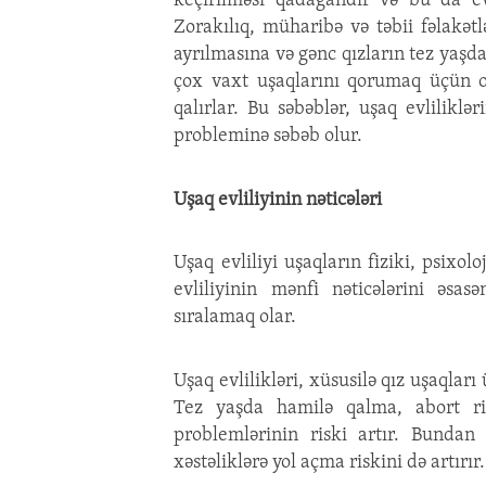
keçirilməsi qadağandır və bu da evl
Zorakılıq, müharibə və təbii fəlakətl
ayrılmasına və gənc qızların tez yaşda
çox vaxt uşaqlarını qorumaq üçün o
qalırlar. Bu səbəblər, uşaq evliliklə
probleminə səbəb olur.
Uşaq evliliyinin nəticələri
Uşaq evliliyi uşaqların fiziki, psixol
evliliyinin mənfi nəticələrini əsasə
sıralamaq olar.
Uşaq evlilikləri, xüsusilə qız uşaqları
Tez yaşda hamilə qalma, abort ri
problemlərinin riski artır. Bundan 
xəstəliklərə yol açma riskini də artırır.