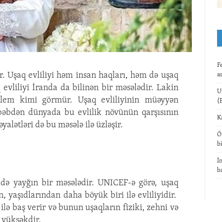
F
ir. Uşaq evliliyi həm insan haqları, həm də uşaq
a
 evliliyi İranda da bilinən bir məsələdir. Lakin
U
blem kimi görmür. Uşaq evliliyinin müəyyən
(
səbəbdən dünyada bu evlilik növünün qarşısının
K
alətləri də bu məsələ ilə üzləşir.
Ö
b
İ
b
 də yayğın bir məsələdir. UNICEF-ə görə, uşaq
ın, yaşıdlarından daha böyük biri ilə evliliyidir.
ı ilə baş verir və bunun uşaqların fiziki, zehni və
ı yüksəkdir.