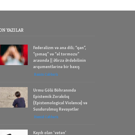
ON YAZILAR
Federalizm və ana dili; “qan”,
“çomaq” və “əl tormozu”
arasında || Əlirza Ərdəbilinin
arqumentlərinə bir baxış
Ramin Cabbarlı
Urmu Gölü Böhranında
Epistemik Zorakılıq
(Epistemological Violence) və
Susdurulmuş Rəvayətlər
Həmid Cabbarlı
Kayıb olan ‘vətən’