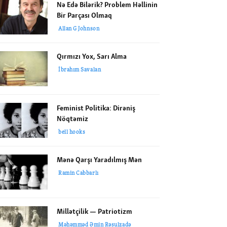
Nə Edə Bilərik? Problem Həllinin
Bir Parçası Olmaq
Allan G Johnson
Qırmızı Yox, Sarı Alma
İbrahım Savalan
Feminist Politika: Dirəniş
Nöqtəmiz
bell hooks
Mənə Qarşı Yaradılmış Mən
Ramin Cabbarlı
Millətçilik — Patriotizm
Məhəmməd Əmin Rəsulzadə