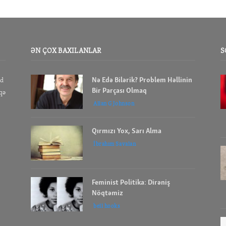
ƏN ÇOX BAXILANLAR
S
Nə Edə Bilərik? Problem Həllinin
id
Bir Parçası Olmaq
aqə
Allan G Johnson
Qırmızı Yox, Sarı Alma
İbrahım Savalan
Feminist Politika: Dirəniş
Nöqtəmiz
bell hooks