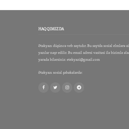
HAQQIMIZDA
Ətəkyazı düşüncə veb saytıdır. Bu saytda sosial elmlərə a
yazılar nəşr edilir. Bu email adresi vasitəsi ilə bizimlə əl
yarada bilərsiniz:
etekyazi@gmail.com
Ətəkyazı sosial şəbəkələrdə:
Facebook
Twitter
Instagram
Telegram