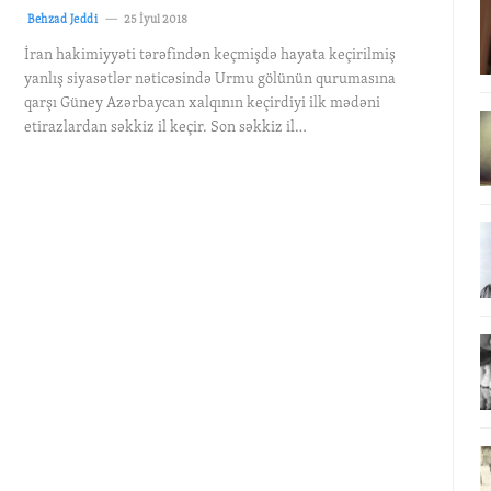
Behzad Jeddi
25 İyul 2018
İran hakimiyyəti tərəfindən keçmişdə hayata keçirilmiş
yanlış siyasətlər nəticəsində Urmu gölünün qurumasına
qarşı Güney Azərbaycan xalqının keçirdiyi ilk mədəni
etirazlardan səkkiz il keçir. Son səkkiz il…