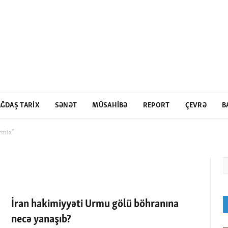
ĞDAŞ TARIX
SƏNƏT
MÜSAHIBƏ
REPORT
ÇEVRƏ
B
rmia"
İran hakimiyyəti Urmu gölü böhranına
necə yanaşıb?