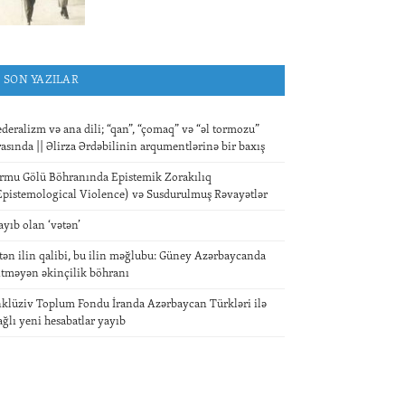
SON YAZILAR
ederalizm və ana dili; “qan”, “çomaq” və “əl tormozu”
rasında || Əlirza Ərdəbilinin arqumentlərinə bir baxış
rmu Gölü Böhranında Epistemik Zorakılıq
Epistemological Violence) və Susdurulmuş Rəvayətlər
ayıb olan ‘vətən’
tən ilin qalibi, bu ilin məğlubu: Güney Azərbaycanda
itməyən əkinçilik böhranı
nklüziv Toplum Fondu İranda Azərbaycan Türkləri ilə
ağlı yeni hesabatlar yayıb