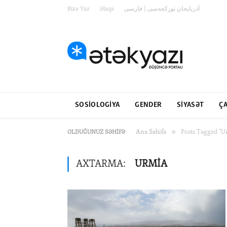
Bizə Yaz
Əlaqə
آذربایجان تورکجه‌سی | فارسی
SOSIOLOGIYA
GENDER
SIYASƏT
ÇA
»
Ana Səhifə
Posts Tagged "U
OLDUĞUNUZ SƏHIFƏ
AXTARMA:
URMIA