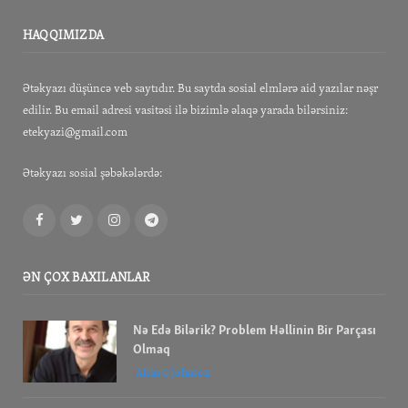
HAQQIMIZDA
Ətəkyazı düşüncə veb saytıdır. Bu saytda sosial elmlərə aid yazılar nəşr
edilir. Bu email adresi vasitəsi ilə bizimlə əlaqə yarada bilərsiniz:
etekyazi@gmail.com
Ətəkyazı sosial şəbəkələrdə:
Facebook
Twitter
Instagram
Telegram
ƏN ÇOX BAXILANLAR
Nə Edə Bilərik? Problem Həllinin Bir Parçası
Olmaq
Allan G Johnson