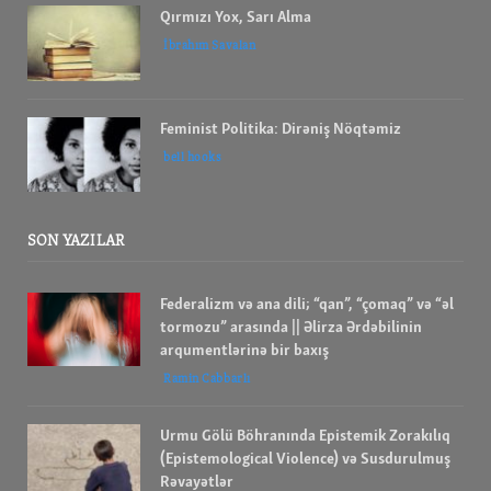
Qırmızı Yox, Sarı Alma
İbrahım Savalan
Feminist Politika: Dirəniş Nöqtəmiz
bell hooks
SON YAZILAR
Federalizm və ana dili; “qan”, “çomaq” və “əl
tormozu” arasında || Əlirza Ərdəbilinin
arqumentlərinə bir baxış
Ramin Cabbarlı
Urmu Gölü Böhranında Epistemik Zorakılıq
(Epistemological Violence) və Susdurulmuş
Rəvayətlər