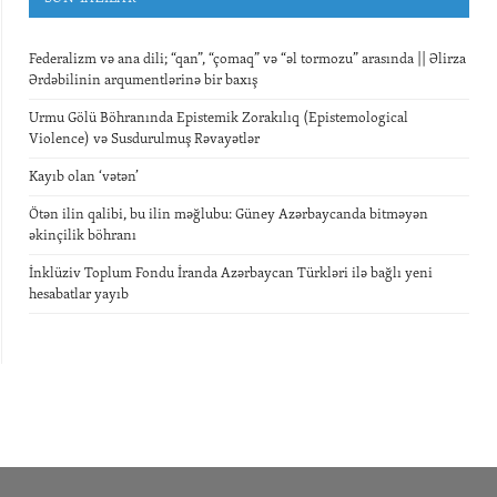
Federalizm və ana dili; “qan”, “çomaq” və “əl tormozu” arasında || Əlirza
Ərdəbilinin arqumentlərinə bir baxış
Urmu Gölü Böhranında Epistemik Zorakılıq (Epistemological
Violence) və Susdurulmuş Rəvayətlər
Kayıb olan ‘vətən’
Ötən ilin qalibi, bu ilin məğlubu: Güney Azərbaycanda bitməyən
əkinçilik böhranı
İnklüziv Toplum Fondu İranda Azərbaycan Türkləri ilə bağlı yeni
hesabatlar yayıb