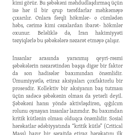
kimi görür. Bu şəbəkəni məhdudlaşdırmaq üçün
isə hər il bir qrup tərəfdarlar məhkəməyə
çıxarılır. Onlara fərqli hökmlər- o cümlədən
həbs, cərimə kimi cəzalardan ibarət- hökmlər
oxunur. Beləliklə də, İran hakimiyyəti
təzyiqlərlə bu şəbəkələrə nəzarət etməyə çalışır.
İnsanlar arasında yaranmış qeyri-rəsmi
şəbəkələrin nəzarətindən başqa digər bir faktor
da son hadisələr baxımından önəmlidir.
Ümumiyyətlə, etiraz aksiyaları çoxfaktorlu bir
prosesdir. Kollektiv bir aksiyanın baş tutması
üçün sadəcə şəbəkənin olması da yetərli deyil.
Şəbəkəni hansı yöndə aktivləşdirən, qığılcım
rolunu oynayan insanlar lazımdır. Bu baxımdan
kritik kütlənin olması olduqca önəmlidir. Sosial
hərəkatlar ədəbiyyatında “kritik kütlə” (Critical
Mass) hazır bir şəraitdə etiraz hərəkatını ilk