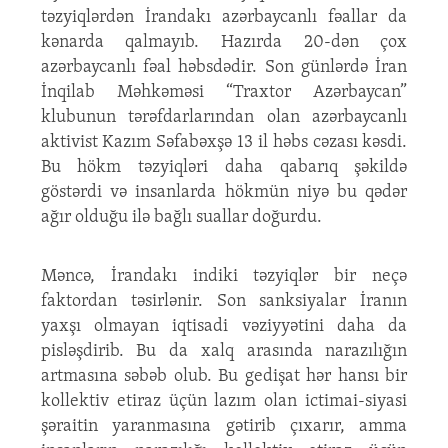
təzyiqlərdən İrandakı azərbaycanlı fəallar da
kənarda qalmayıb. Hazırda 20-dən çox
azərbaycanlı fəal həbsdədir. Son günlərdə İran
İnqilab Məhkəməsi “Traxtor Azərbaycan”
klubunun tərəfdarlarından olan azərbaycanlı
aktivist Kazım Səfabəxşə 13 il həbs cəzası kəsdi.
Bu hökm təzyiqləri daha qabarıq şəkildə
göstərdi və insanlarda hökmün niyə bu qədər
ağır olduğu ilə bağlı suallar doğurdu.
Məncə, İrandakı indiki təzyiqlər bir neçə
faktordan təsirlənir. Son sanksiyalar İranın
yaxşı olmayan iqtisadi vəziyyətini daha da
pisləşdirib. Bu da xalq arasında narazılığın
artmasına səbəb olub. Bu gedişat hər hansı bir
kollektiv etiraz üçün lazım olan ictimai-siyasi
şəraitin yaranmasına gətirib çıxarır, amma