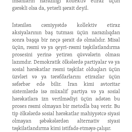
insanların narazılığı kollektiv etiraz üçün
gərəkli olsa da, yetərli şərait deyil.
İstənilən cəmiyyətdə kollektiv etiraz
aksiyalarının baş tutması üçün narazılıqdan
sonra başqa bir neçə şərait də olmalıdır. Misal
üçün, rəsmi və ya qeyri-rəsmi təşkilatlandırma
prosesini yerinə yetirən qüvvələrin olması
lazımdır. Demokratik ölkələrdə partiyalar və ya
sosial hərəkatlar rəsmi təşkilat olduqları üçün
üzvləri və ya tərəfdarlarını etirazlar üçün
səfərbər edə bilir. İran kimi avtoritar
sistemlərdə isə müxalif partiya və ya sosial
hərəkatlara izn verilmədiyi üçün adətən bu
proses rəsmi olmayan bir metodla baş verir. Bu
tip ölkələrdə sosial hərəkatlar mahiyyətcə siyasi
olmayan şəbəkələrdən alternativ siyasi
təşkilatlandırma kimi istifadə etməyə çalışır.