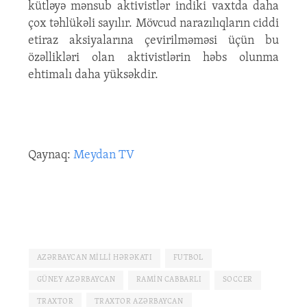
kütləyə mənsub aktivistlər indiki vaxtda daha
çox təhlükəli sayılır. Mövcud narazılıqların ciddi
etiraz aksiyalarına çevirilməməsi üçün bu
özəllikləri olan aktivistlərin həbs olunma
ehtimalı daha yüksəkdir.
Qaynaq:
Meydan TV
AZƏRBAYCAN MILLI HƏRƏKATI
FUTBOL
GÜNEY AZƏRBAYCAN
RAMIN CABBARLI
SOCCER
TRAXTOR
TRAXTOR AZƏRBAYCAN