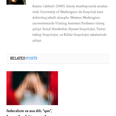
Ramin Cabbarlı (1983) Güney Azərbaycanda anadan
olub. University of Washington-da Sosyoloji üzrə
doktorluq təhsili almışdır. Western Washington
universitetində Visiting Assistant Professor olaraq
çalışır. Sosial Hərəkatlar, Siyasət Sosyolojisi, Tarixi-
tətbiqi Sosyolojisi, və Kültür Sosyolojisi sahələrində
çalışır.
RELATED
POSTS
Federalizm və ana dili; “qan”,