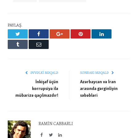
PAYLAŞ.
Twitter
Facebook
Google+
Pinterest
LinkedIn
Tumblr
Email
ƏVVƏLKI MƏQALƏ
SONRAKI MƏQALƏ
İnkişaf üçün
Azərbaycan və İran
korrupsiya ilə
arasında gərginliyin
mübarizə qaçılmazdır!
səbəbləri
RAMIN CABBARLI
Facebook
Twitter
LinkedIn