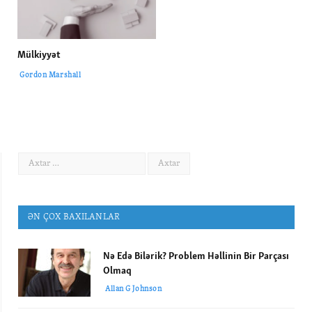
Mülkiyyət
Gordon Marshall
ƏN ÇOX BAXILANLAR
Nə Edə Bilərik? Problem Həllinin Bir Parçası
Olmaq
Allan G Johnson