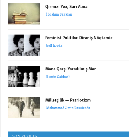
Qırmızı Yox, Sarı Alma
İbrahım Savalan
Feminist Politika: Dirəniş Nöqtəmiz
bell hooks
Mənə Qarşı Yaradılmış Mən
Ramin Cabbarlı
Millətçilik — Patriotizm
Məhəmməd Əmin Rəsulzadə
SON YAZILAR