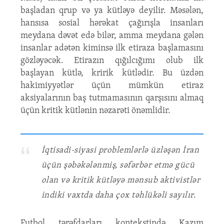
başladan qrup və ya kütləyə deyilir. Məsələn,
hansısa sosial hərəkat çağırışla insanları
meydana dəvət edə bilər, amma meydana gələn
insanlar adətən kiminsə ilk etiraza başlamasını
gözləyəcək. Etirazın qığılcığımı olub ilk
başlayan kütlə, kririk kütlədir. Bu üzdən
hakimiyyətlər üçün mümkün etiraz
aksiyalarının baş tutmamasının qarşısını almaq
üçün kritik kütlənin nəzarəti önəmlidir.
İqtisadi-siyasi problemlərlə üzləşən İran
üçün şəbəkələnmiş, səfərbər etmə gücü
olan və kritik kütləyə mənsub aktivistlər
indiki vaxtda daha çox təhlükəli sayılır.
Futbol tərəfdarları kontekstində Kazım