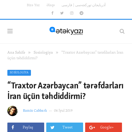
Bizə Yaz
Əlaqə
آذربایجان تورکجه‌سی | فارسی
Facebook
Twitter
Instagram
Telegram
»
»
Ana Səhifə
Sosiologiya
“Traxtor Azərbaycan” tərəfdarları İran
üçün təhdiddirmi?
SOSIOLOGIYA
“Traxtor Azərbaycan” tərəfdarları
İran üçün təhdiddirmi?
Ramin Cabbarlı
06 İyul 2019
Paylaş
Tweet
Google+