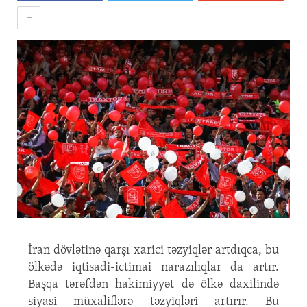
+
İran dövlətinə qarşı xarici təzyiqlər artdıqca, bu
ölkədə iqtisadi-ictimai narazılıqlar da artır.
Başqa tərəfdən hakimiyyət də ölkə daxilində
siyasi müxaliflərə təzyiqləri artırır. Bu