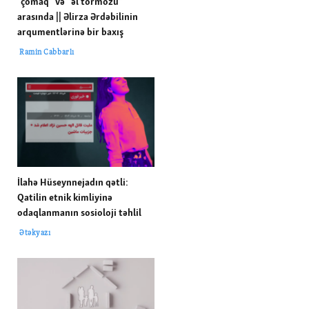
“çomaq” və “əl tormozu”
arasında || Əlirza Ərdəbilinin
arqumentlərinə bir baxış
Ramin Cabbarlı
İlahə Hüseynnejadın qətli:
Qatilin etnik kimliyinə
odaqlanmanın sosioloji təhlil
Ətəkyazı