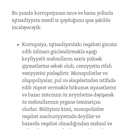
Bu yazıda korrupsiyanın necə və hansı yollarla
iqtisadiyyata mənfi iz qoyduğunu qısa şəkildə
incələyəcəyik:
Korrupsiya, iqtisadiyatdakı rəqabəti gücsüz
edib inhisarı gücləndirməklə aşağı
keyfiyyətli məhsulların saxta yüksək
qiymətlərinə səbəb olub, cəmiyyətin rifah
vəziyyətini pisləşdirir. Monopolistlər və
oliqopoliyalar, pul və əlaqələrindən istifadə
edib rüşvət verməklə hökumət siyasətlərini
və bazar sistemini öz xeyirlərinə dəyişərək
öz məhsullarının yeganə təminatçısı
olurlar. Bildiyiniz kimi, monopolistlər
rəqabət məcburiyyətində deyillər və
bazarda rəqabət olmadığından məhsul və