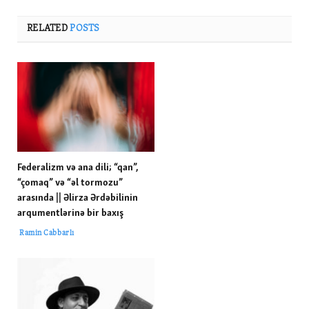
RELATED
POSTS
Federalizm və ana dili; “qan”,
“çomaq” və “əl tormozu”
arasında || Əlirza Ərdəbilinin
arqumentlərinə bir baxış
Ramin Cabbarlı