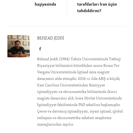
haşiyəsində
tərəfdarları İran üçün
təhdiddirmi?
BEHZAD JEDDI
Facebook
Behzad Jeddi (1984) Təbriz Universitetində Tətbiqi
Riyaziyyat bölümünü bitirdikdən sonra Roma Tor
Vergata Universitetində İqtisad üzrə magistr
dərəcəsini əldə etmişdir. 2016-cı ildə ABŞ-a köçüb,
East Carolina Universitetindən Kəmiyyət
iqtisadiyyatı və ekonometrika bölümündə ikinci
magistr dərəcisini alıb. Iowa Dövlət Universitetində
İqtisadiyyat fakültəsində PhD təhsilinə başlamışdır.
Çevrə və davranış iqtisadiyyatı, siyasi iqtisad, qlobal
istiləşmə və ekonometrika sahələri araşdırma
maraqlarından sayılır.