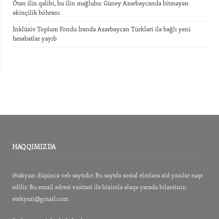
Ötən ilin qalibi, bu ilin məğlubu: Güney Azərbaycanda bitməyən
əkinçilik böhranı
İnklüziv Toplum Fondu İranda Azərbaycan Türkləri ilə bağlı yeni
hesabatlar yayıb
HAQQIMIZDA
Ətəkyazı düşüncə veb saytıdır. Bu saytda sosial elmlərə aid yazılar nəşr
edilir. Bu email adresi vasitəsi ilə bizimlə əlaqə yarada bilərsiniz:
etekyazi@gmail.com