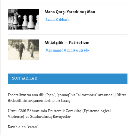
Mənə Qarşı Yaradılmış Mən
Ramin Cabbarlı
Millətçilik — Patriotizm
Məhəmməd Əmin Rəsulzadə
SON YAZILAR
Federalizm və ana dili; “qan”, “çomaq” və “əl tormozu” arasında || Əlirza
Ərdəbilinin arqumentlərinə bir baxış
Urmu Gölü Böhranında Epistemik Zorakılıq (Epistemological
Violence) və Susdurulmuş Rəvayətlər
Kayıb olan ‘vətən’