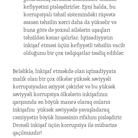
kefiyyətini pisləşdirirlər. Eyni halda, bu
korrupsiyalı təhsil sistemindəki rüşvətə
əsasən təhsilin xərci daha da yüksəlir və
buna görə də yoxsul ailələrin uşaqları
təhsildən kənar qalırlar. İqtisadiyyatın
inkişaf etməsi üçün kefiyyətli təhsilin vacib
olduğunu bir çox tədqiqatlar təsdiq ediblər.
Beləliklə, İnkişaf etməkdə olan iqtisadiyyata
malik olan bir çox ölkələr yüksək səviyyəli
korrupsiyadan əziyyət çəkirlər və bu yüksək
səviyyəli korrupsiya ölkələrin inkişafının
qarşısında ən böyük maneə olaraq onların
inkişafını yüksək səviyyədə yavaşladaraq
cəmiyyətin böyük hissəsinin rifahını pisləşdirir.
Deməli inkişaf üçün korrupsiya ilə mübarizə
qaçılmazdır!