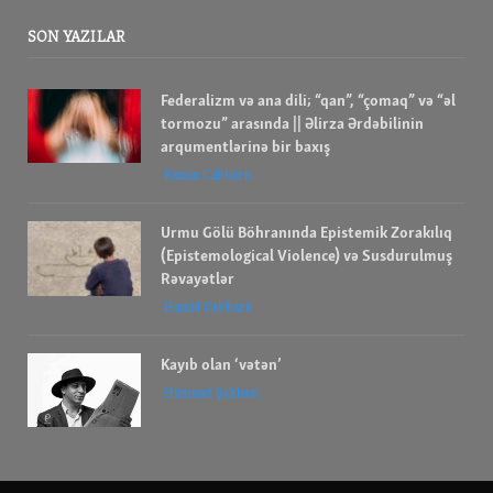
SON YAZILAR
Federalizm və ana dili; “qan”, “çomaq” və “əl
tormozu” arasında || Əlirza Ərdəbilinin
arqumentlərinə bir baxış
Ramin Cabbarlı
Urmu Gölü Böhranında Epistemik Zorakılıq
(Epistemological Violence) və Susdurulmuş
Rəvayətlər
Həmid Cabbarlı
Kayıb olan ‘vətən’
Hümmət Şahbazi