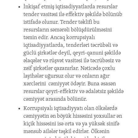
İnkişaf etmiş iqtisadiyyatlarda resurslar
tender vasitəsi ilə effektiv şəkildə bölünüb
istifadə olunur. Tender təklifi bu
resursların səmərəli bölüşdürülməsini
təmin edir. Ancaq korrupsiyalı
iqtisadiyyatlarda, tenderləri təcrübəli və
güclü şirkətlər deyil, qeyri-qanuni şəkildə
əlaqələr və rüşvət vasitəsi ilə təcrübəsiz və
zəif şirkətlər qazanırlar. Nəticədə çoxlu
layihələr uğursuz olur və onların ağır
xərclərini cəmiyyət ödəyir. Buna əsasən
resurslar qeyri-effektiv və ədalətsiz şəkildə
cəmiyyət arasında bölünür.
Korrupsiyalı iqtisadiyyatı olan ölkələrdə
cəmiyyətin ən böyük hissəsini yoxsullar ən
kiçik hissəsini isə orta və ya yüksək sinifə
mənsub ailələr təşkil edirlər. Ölkənin