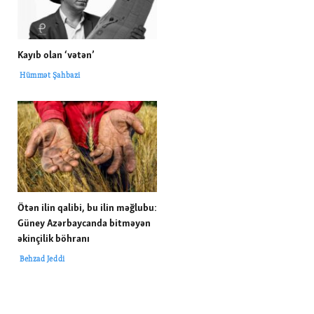
Kayıb olan ‘vətən’
Hümmət Şahbazi
Ötən ilin qalibi, bu ilin məğlubu:
Güney Azərbaycanda bitməyən
əkinçilik böhranı
Behzad Jeddi