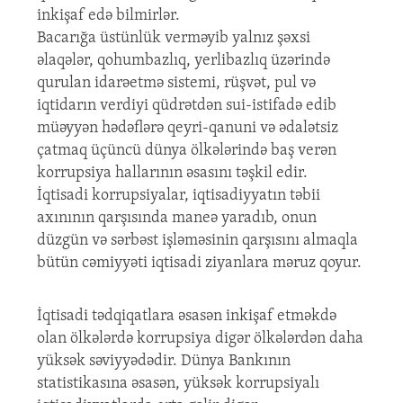
inkişaf edə bilmirlər.
Bacarığa üstünlük verməyib yalnız şəxsi
əlaqələr, qohumbazlıq, yerlibazlıq üzərində
qurulan idarəetmə sistemi, rüşvət, pul və
iqtidarın verdiyi qüdrətdən sui-istifadə edib
müəyyən hədəflərə qeyri-qanuni və ədalətsiz
çatmaq üçüncü dünya ölkələrində baş verən
korrupsiya hallarının əsasını təşkil edir.
İqtisadi korrupsiyalar, iqtisadiyyatın təbii
axınının qarşısında maneə yaradıb, onun
düzgün və sərbəst işləməsinin qarşısını almaqla
bütün cəmiyyəti iqtisadi ziyanlara məruz qoyur.
İqtisadi tədqiqatlara əsasən inkişaf etməkdə
olan ölkələrdə korrupsiya digər ölkələrdən daha
yüksək səviyyədədir. Dünya Bankının
statistikasına əsasən, yüksək korrupsiyalı