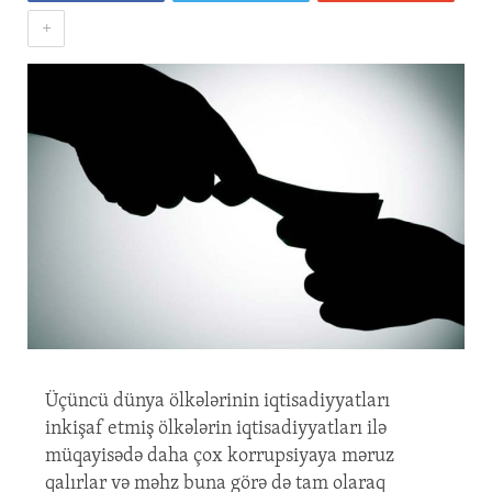
+
Üçüncü dünya ölkələrinin iqtisadiyyatları
inkişaf etmiş ölkələrin iqtisadiyyatları ilə
müqayisədə daha çox korrupsiyaya məruz
qalırlar və məhz buna görə də tam olaraq