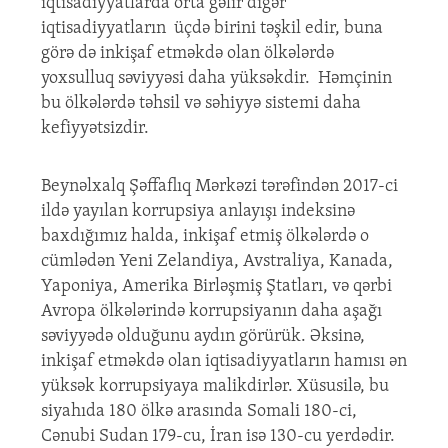
iqtisadiyyatlarda orta gəlir digər
iqtisadiyyatların üçdə birini təşkil edir, buna
görə də inkişaf etməkdə olan ölkələrdə
yoxsulluq səviyyəsi daha yüksəkdir. Həmçinin
bu ölkələrdə təhsil və səhiyyə sistemi daha
kefiyyətsizdir.
Beynəlxalq Şəffaflıq Mərkəzi tərəfindən 2017-ci
ildə yayılan korrupsiya anlayışı indeksinə
baxdığımız halda, inkişaf etmiş ölkələrdə o
cümlədən Yeni Zelandiya, Avstraliya, Kanada,
Yaponiya, Amerika Birləşmiş Ştatları, və qərbi
Avropa ölkələrində korrupsiyanın daha aşağı
səviyyədə olduğunu aydın görürük. Əksinə,
inkişaf etməkdə olan iqtisadiyyatların hamısı ən
yüksək korrupsiyaya malikdirlər. Xüsusilə, bu
siyahıda 180 ölkə arasında Somali 180-ci,
Cənubi Sudan 179-cu, İran isə 130-cu yerdədir.