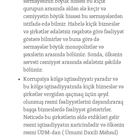
sərmayəsinin böyük hissəsi bu kiçik
qurupun arasında əldən ələ keçir və
cəmiyyətin böyük hissəsi bu sərmayələrdən
istifadə edə bilmir. Habelə kiçik bizneslər
və şirkətlər ədalətsiz rəqabətə görə fəaliyyət
göstərə bilmirlər və buna görə də
sərmayələr böyük monopolistlər və
şəxslərin arasında bölünür. Sonda, ölkənin
sərvəti cəmiyyət arasında ədalətsiz şəkildə
bölünür.
Korrupsiya kölgə iqtisadiyyatı yaradır və
bu kölgə iqtisadiyyatında kiçik bizneslər və
şirkətlər vergidən qaçmaq üçün qeyd
olunmuş rəsmi fəaliyyətlərini dayandıraraq
başqa bizneslərdə fəaliyyət göstərirlər.
Nəticədə bu şirkətlərin əldə etdikləri gəlir
rəsmi iqtisadiyyatın xaricindədir və ölkənin
rəsmi ÜDM-dan ( Ümumi Daxili Məhsul)