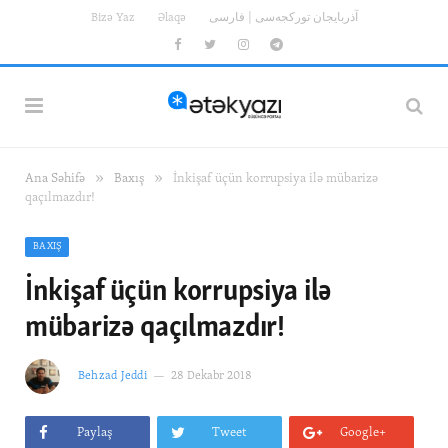
Bizə Yaz
Əlaqə
آذربایجان تورکجه‌سی | فارسی
Facebook
Twitter
Instagram
Telegram
»
»
Ana Səhifə
Baxış
İnkişaf üçün korrupsiya ilə mübarizə
qaçılmazdır!
BAXIŞ
İnkişaf üçün korrupsiya ilə
mübarizə qaçılmazdır!
Behzad Jeddi
28 Dekabr 2018
Paylaş
Tweet
Google+