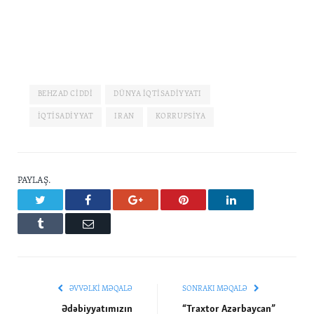
BEHZAD CIDDI
DÜNYA İQTISADIYYATI
IQTISADIYYAT
IRAN
KORRUPSIYA
PAYLAŞ.
Twitter
Facebook
Google+
Pinterest
LinkedIn
Tumblr
Email
ƏVVƏLKI MƏQALƏ
SONRAKI MƏQALƏ
Ədəbiyyatımızın
“Traxtor Azərbaycan”