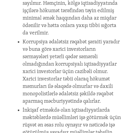
sayılmır. Həmçinin, kölgə iqtisadiyyatında
işçilərə hökumət tərəfindən təyin edilmiş
minimal əmək haqqından daha az miqdar
ödənilir və hətta onlara yaxşı tibbi sığorta
da verilmir.
Korrupsiya ədalətsiz rəqabət şəraiti yaradır
və buna görə xarici investorların
sərmayələri yetərli qədər səmərəli
olmadığından korrupsiyalı iqtisadiyyatlar
xarici investorlar üçün cazibəli olmur.
Xarici investorlar təbii olaraq hökumət
məmurları ilə əlaqədə olmurlar və daxili
monopolistlərlə ədalətsiz şəkildə rəqabət
aparmaq məcburiyyətində qalırlar.
İnkişaf etməkdə olan iqtisadiyyatlarda
məktəblərdə müəllimləri işə götürmək üçün
rüşvət ən əsas rolu oynayır və nəticədə işə
götürülmüş savadsız müəllimlər təhsilin