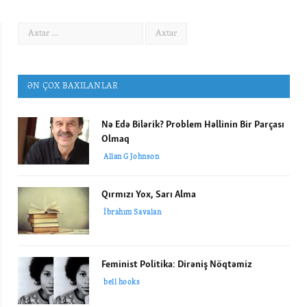
ƏN ÇOX BAXILANLAR
Nə Edə Bilərik? Problem Həllinin Bir Parçası
Olmaq
Allan G Johnson
Qırmızı Yox, Sarı Alma
İbrahım Savalan
Feminist Politika: Dirəniş Nöqtəmiz
bell hooks