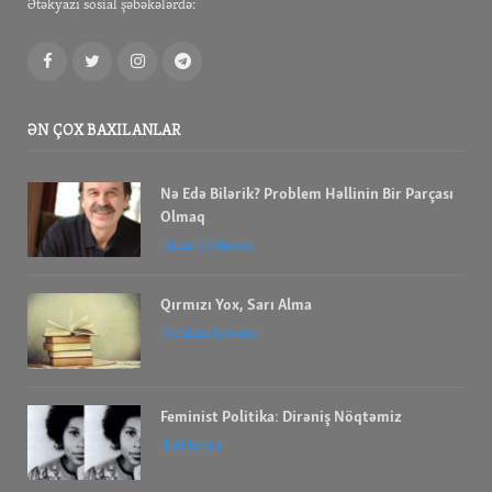
Ətəkyazı sosial şəbəkələrdə:
Facebook
Twitter
Instagram
Telegram
ƏN ÇOX BAXILANLAR
Nə Edə Bilərik? Problem Həllinin Bir Parçası
Olmaq
Allan G Johnson
Qırmızı Yox, Sarı Alma
İbrahım Savalan
Feminist Politika: Dirəniş Nöqtəmiz
bell hooks