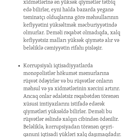
xidmətlərinə ən yüksək qiymətlər tətbiq
edə bilirlər, eyni halda bazarda yeganə
təminatçı olduqlarına görə məhsullarının
kefiyyətini yüksəltmək məcburiyyətində
olmurlar. Deməli rəqabət olmadıqda, xalq
kefiyyətsiz malları yüksək qiymətə alır və
beləliklə cəmiyyətin rifahı pisləşir.
Korrupsiyalı iqtisadiyyatlarda
monopolistlər hökumət məmurlarına
rüşvət ödəyirlər və bu rüşvətlər onların
məhsul və ya xidmətlərinin xərcini artırır.
Ancaq onlar ədalətsiz rəqabətdən törənən
xüsusi imtiyazlarını istifadə edərək
qiymətləri yüksəldə bilirlər. Deməli bu
rüşvətlər əslində xalqın cibindən ödənilir.
Beləliklə, korrupsiyadan törənən qeyri-
qanuni iqtisadi yükləri xalq daşımaqdadır.