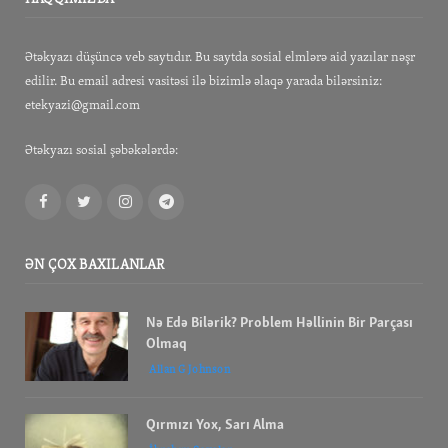
Ətəkyazı düşüncə veb saytıdır. Bu saytda sosial elmlərə aid yazılar nəşr
edilir. Bu email adresi vasitəsi ilə bizimlə əlaqə yarada bilərsiniz:
etekyazi@gmail.com
Ətəkyazı sosial şəbəkələrdə:
Facebook
Twitter
Instagram
Telegram
ƏN ÇOX BAXILANLAR
Nə Edə Bilərik? Problem Həllinin Bir Parçası
Olmaq
Allan G Johnson
Qırmızı Yox, Sarı Alma