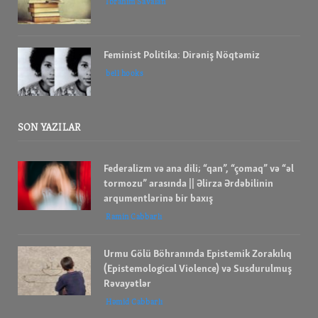
İbrahım Savalan
Feminist Politika: Dirəniş Nöqtəmiz
bell hooks
SON YAZILAR
Federalizm və ana dili; “qan”, “çomaq” və “əl
tormozu” arasında || Əlirza Ərdəbilinin
arqumentlərinə bir baxış
Ramin Cabbarlı
Urmu Gölü Böhranında Epistemik Zorakılıq
(Epistemological Violence) və Susdurulmuş
Rəvayətlər
Həmid Cabbarlı