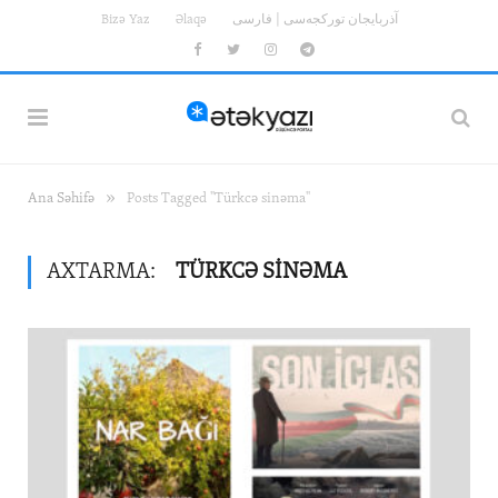
Bizə Yaz
Əlaqə
آذربایجان تورکجه‌سی | فارسی
Facebook
Twitter
Instagram
Telegram
»
Ana Səhifə
Posts Tagged "Türkcə sinəma"
AXTARMA:
TÜRKCƏ SINƏMA