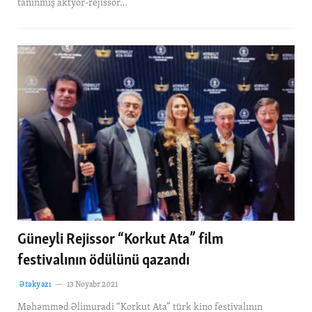
tanınmış aktyor-rejissor…
Güneyli Rejissor “Korkut Ata” film
festivalının ödülünü qazandı
Ətəkyazı
13 Noyabr 2021
Məhəmməd Əlimuradi “Korkut Ata” türk kino festivalının