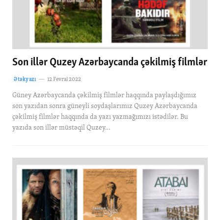
Son illər Quzey Azərbaycanda çəkilmiş filmlər
Ətəkyazı
12 Fevral 2022
Güney Azərbaycanda çəkilmiş filmlər haqqında paylaşdığımız
son yazıdan sonra güneyli soydaşlarımız Quzey Azərbaycanda
çəkilmiş filmlər haqqında da yazı yazmağımızı istədilər. Bu
yazıda son illər müstəqil Quzey…