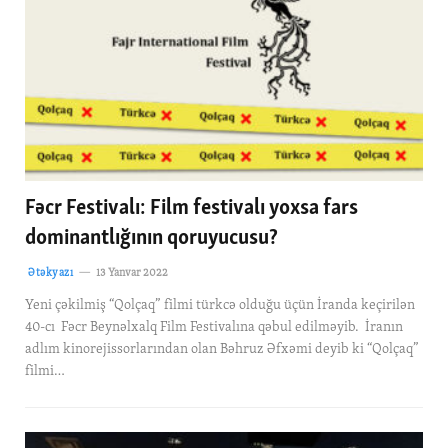
Fəcr Festivalı: Film festivalı yoxsa fars
dominantlığının qoruyucusu?
Ətəkyazı
13 Yanvar 2022
Yeni çəkilmiş “Qolçaq” filmi türkcə olduğu üçün İranda keçirilən
40-cı Fəcr Beynəlxalq Film Festivalına qəbul edilməyib. İranın
adlım kinorejissorlarından olan Bəhruz Əfxəmi deyib ki “Qolçaq”
filmi…