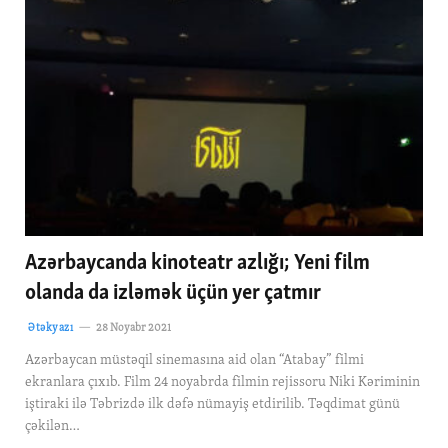
Azərbaycanda kinoteatr azlığı; Yeni film
olanda da izləmək üçün yer çatmır
Ətəkyazı
28 Noyabr 2021
Azərbaycan müstəqil sinemasına aid olan “Atabay” filmi
ekranlara çıxıb. Film 24 noyabrda filmin rejissoru Niki Kəriminin
iştiraki ilə Təbrizdə ilk dəfə nümayiş etdirilib. Təqdimat günü
çəkilən…