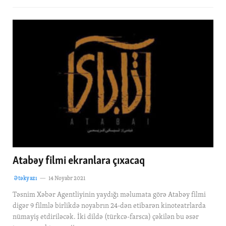
Atabəy filmi ekranlara çıxacaq
Ətəkyazı
14 Noyabr 2021
Təsnim Xəbər Agentliyinin yaydığı məlumata görə Atabəy filmi
digər 9 filmlə birlikdə noyabrın 24-dən etibarən kinoteatrlarda
nümayiş etdiriləcək. İki dildə (türkcə-farsca) çəkilən bu əsər