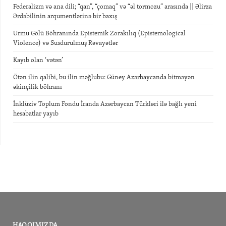
Federalizm və ana dili; “qan”, “çomaq” və “əl tormozu” arasında || Əlirza
Ərdəbilinin arqumentlərinə bir baxış
Urmu Gölü Böhranında Epistemik Zorakılıq (Epistemological
Violence) və Susdurulmuş Rəvayətlər
Kayıb olan ‘vətən’
Ötən ilin qalibi, bu ilin məğlubu: Güney Azərbaycanda bitməyən
əkinçilik böhranı
İnklüziv Toplum Fondu İranda Azərbaycan Türkləri ilə bağlı yeni
hesabatlar yayıb
HAQQIMIZDA