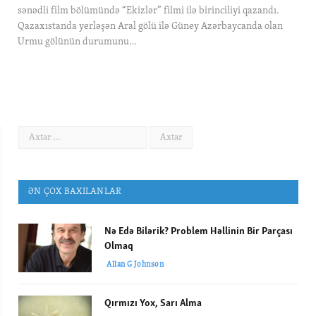
sənədli film bölümündə “Ekizlər” filmi ilə birinciliyi qazandı.
Qazaxıstanda yerləşən Aral gölü ilə Güney Azərbaycanda olan
Urmu gölünün durumunu…
ƏN ÇOX BAXILANLAR
Nə Edə Bilərik? Problem Həllinin Bir Parçası
Olmaq
Allan G Johnson
Qırmızı Yox, Sarı Alma