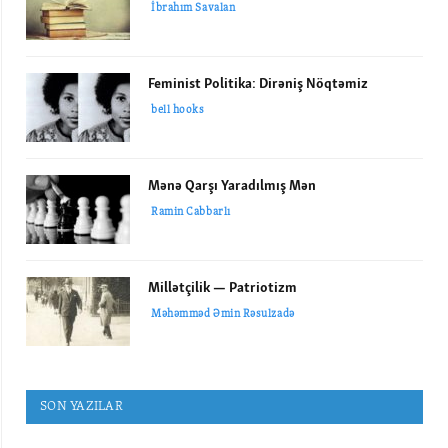
İbrahım Savalan
Feminist Politika: Dirəniş Nöqtəmiz
bell hooks
Mənə Qarşı Yaradılmış Mən
Ramin Cabbarlı
Millətçilik — Patriotizm
Məhəmməd Əmin Rəsulzadə
SON YAZILAR