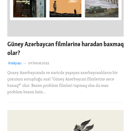
Güney Azərbaycan filmlərinə haradan baxmaq
olar?
Ətəkyazı
09 Fevral 2022
Quzey Azərbaycanda və xaricdə yaşayan azərbaycanlıların bir
çoxunun soruşduğu sual “Güney Azərbaycan filmlərinə necə
baxaq?” olur. Bəzən problem filmləri tapmaq olsa da əsas
problem bəzən hələ…